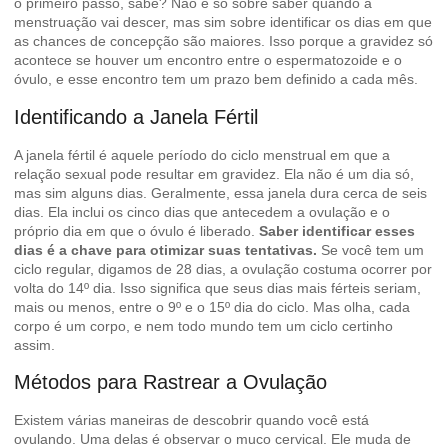
o primeiro passo, sabe? Não é só sobre saber quando a
menstruação vai descer, mas sim sobre identificar os dias em que
as chances de concepção são maiores. Isso porque a gravidez só
acontece se houver um encontro entre o espermatozoide e o
óvulo, e esse encontro tem um prazo bem definido a cada mês.
Identificando a Janela Fértil
A janela fértil é aquele período do ciclo menstrual em que a
relação sexual pode resultar em gravidez. Ela não é um dia só,
mas sim alguns dias. Geralmente, essa janela dura cerca de seis
dias. Ela inclui os cinco dias que antecedem a ovulação e o
próprio dia em que o óvulo é liberado.
Saber identificar esses
dias é a chave para otimizar suas tentativas.
Se você tem um
ciclo regular, digamos de 28 dias, a ovulação costuma ocorrer por
volta do 14º dia. Isso significa que seus dias mais férteis seriam,
mais ou menos, entre o 9º e o 15º dia do ciclo. Mas olha, cada
corpo é um corpo, e nem todo mundo tem um ciclo certinho
assim.
Métodos para Rastrear a Ovulação
Existem várias maneiras de descobrir quando você está
ovulando. Uma delas é observar o muco cervical. Ele muda de