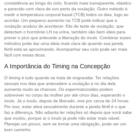
consistência ao longo do ciclo, ficando mais transparente, elástico
e parecido com clara de ovo perto da ovulação. Outro método é
medir a temperatura corporal basal (TCB) todos os dias, logo ao
acordar. Um pequeno aumento na TCB pode indicar que a
ovulação acabou de acontecer. Kits de teste de ovulação, que
detectam o hormônio LH na urina, também são bem úteis para
prever o pico que antecede a liberação do óvulo. Combinar esses
métodos pode dar uma ideia mais clara de quando sua janela
fértil está se aproximando.
Acompanhar seu ciclo
pode ser mais
fácil com essas dicas.
A Importância do Timing na Concepção
O timing é tudo quando se trata de engravidar. Ter relações
sexuais nos dias que antecedem a ovulação e no dia dela
aumenta muito as chances. Os espermatozoides podem
sobreviver no corpo da mulher por até cinco dias, esperando o
óvulo. Já o óvulo, depois de liberado, vive por cerca de 24 horas.
Por isso, estar ativa sexualmente durante a janela fértil é o que
faz a diferença. Não adianta ter relações só depois que você sabe
que ovulou, porque aí o óvulo já pode não estar mais viável.
Planejar um pouco, sem se tornar uma obrigação, pode ser um
bom caminho.