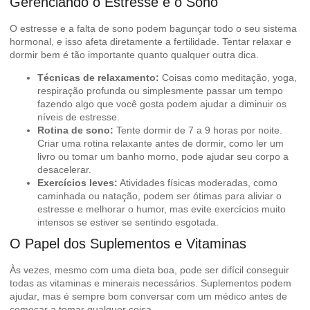
Gerenciando o Estresse e o Sono
O estresse e a falta de sono podem bagunçar todo o seu sistema
hormonal, e isso afeta diretamente a fertilidade. Tentar relaxar e
dormir bem é tão importante quanto qualquer outra dica.
Técnicas de relaxamento:
Coisas como meditação, yoga,
respiração profunda ou simplesmente passar um tempo
fazendo algo que você gosta podem ajudar a diminuir os
níveis de estresse.
Rotina de sono:
Tente dormir de 7 a 9 horas por noite.
Criar uma rotina relaxante antes de dormir, como ler um
livro ou tomar um banho morno, pode ajudar seu corpo a
desacelerar.
Exercícios leves:
Atividades físicas moderadas, como
caminhada ou natação, podem ser ótimas para aliviar o
estresse e melhorar o humor, mas evite exercícios muito
intensos se estiver se sentindo esgotada.
O Papel dos Suplementos e Vitaminas
Às vezes, mesmo com uma dieta boa, pode ser difícil conseguir
todas as vitaminas e minerais necessários. Suplementos podem
ajudar, mas é sempre bom conversar com um médico antes de
começar a tomar qualquer coisa.