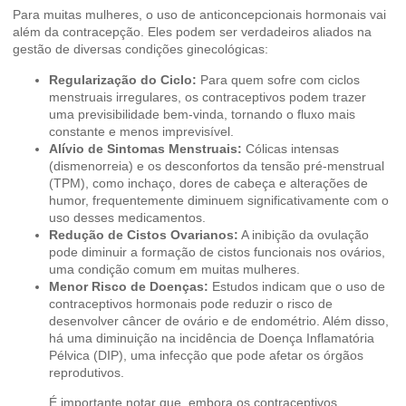
Para muitas mulheres, o uso de anticoncepcionais hormonais vai
além da contracepção. Eles podem ser verdadeiros aliados na
gestão de diversas condições ginecológicas:
Regularização do Ciclo:
Para quem sofre com ciclos
menstruais irregulares, os contraceptivos podem trazer
uma previsibilidade bem-vinda, tornando o fluxo mais
constante e menos imprevisível.
Alívio de Sintomas Menstruais:
Cólicas intensas
(dismenorreia) e os desconfortos da tensão pré-menstrual
(TPM), como inchaço, dores de cabeça e alterações de
humor, frequentemente diminuem significativamente com o
uso desses medicamentos.
Redução de Cistos Ovarianos:
A inibição da ovulação
pode diminuir a formação de cistos funcionais nos ovários,
uma condição comum em muitas mulheres.
Menor Risco de Doenças:
Estudos indicam que o uso de
contraceptivos hormonais pode reduzir o risco de
desenvolver câncer de ovário e de endométrio. Além disso,
há uma diminuição na incidência de Doença Inflamatória
Pélvica (DIP), uma infecção que pode afetar os órgãos
reprodutivos.
É importante notar que, embora os contraceptivos