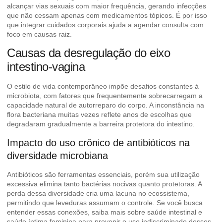
alcançar vias sexuais com maior frequência, gerando infecções
que não cessam apenas com medicamentos tópicos. É por isso
que integrar cuidados corporais ajuda a
agendar consulta
com
foco em causas raiz.
Causas da desregulação do eixo
intestino-vagina
O estilo de vida contemporâneo impõe desafios constantes à
microbiota, com fatores que frequentemente sobrecarregam a
capacidade natural de autorreparo do corpo. A inconstância na
flora bacteriana muitas vezes reflete anos de escolhas que
degradaram gradualmente a barreira protetora do intestino.
Impacto do uso crônico de antibióticos na
diversidade microbiana
Antibióticos são ferramentas essenciais, porém sua utilização
excessiva elimina tanto bactérias nocivas quanto protetoras. A
perda dessa diversidade cria uma lacuna no ecossistema,
permitindo que leveduras assumam o controle. Se você busca
entender essas conexões, saiba mais sobre
saúde intestinal e
saúde íntima feminina
para prevenir o uso indiscriminado desses