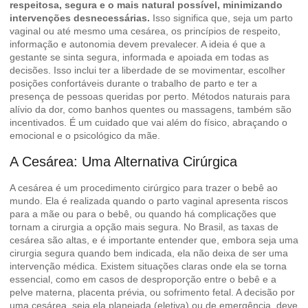
respeitosa, segura e o mais natural possível, minimizando
intervenções desnecessárias.
Isso significa que, seja um parto
vaginal ou até mesmo uma cesárea, os princípios de respeito,
informação e autonomia devem prevalecer. A ideia é que a
gestante se sinta segura, informada e apoiada em todas as
decisões. Isso inclui ter a liberdade de se movimentar, escolher
posições confortáveis durante o trabalho de parto e ter a
presença de pessoas queridas por perto. Métodos naturais para
alívio da dor, como banhos quentes ou massagens, também são
incentivados. É um cuidado que vai além do físico, abraçando o
emocional e o psicológico da mãe.
A Cesárea: Uma Alternativa Cirúrgica
A cesárea é um procedimento cirúrgico para trazer o bebê ao
mundo. Ela é realizada quando o parto vaginal apresenta riscos
para a mãe ou para o bebê, ou quando há complicações que
tornam a cirurgia a opção mais segura. No Brasil, as taxas de
cesárea são altas, e é importante entender que, embora seja uma
cirurgia segura quando bem indicada, ela não deixa de ser uma
intervenção médica. Existem situações claras onde ela se torna
essencial, como em casos de desproporção entre o bebê e a
pelve materna, placenta prévia, ou sofrimento fetal. A decisão por
uma cesárea, seja ela planejada (eletiva) ou de emergência, deve