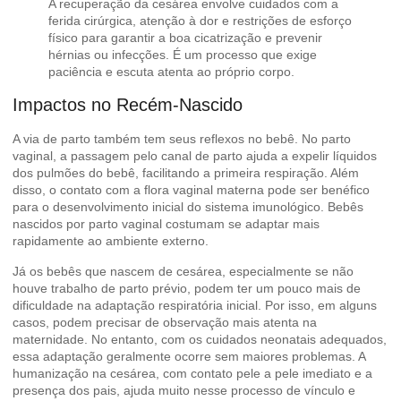
A recuperação da cesárea envolve cuidados com a
ferida cirúrgica, atenção à dor e restrições de esforço
físico para garantir a boa cicatrização e prevenir
hérnias ou infecções. É um processo que exige
paciência e escuta atenta ao próprio corpo.
Impactos no Recém-Nascido
A via de parto também tem seus reflexos no bebê. No parto
vaginal, a passagem pelo canal de parto ajuda a expelir líquidos
dos pulmões do bebê, facilitando a primeira respiração. Além
disso, o contato com a flora vaginal materna pode ser benéfico
para o desenvolvimento inicial do sistema imunológico. Bebês
nascidos por
parto vaginal
costumam se adaptar mais
rapidamente ao ambiente externo.
Já os bebês que nascem de cesárea, especialmente se não
houve trabalho de parto prévio, podem ter um pouco mais de
dificuldade na adaptação respiratória inicial. Por isso, em alguns
casos, podem precisar de observação mais atenta na
maternidade. No entanto, com os cuidados neonatais adequados,
essa adaptação geralmente ocorre sem maiores problemas. A
humanização na cesárea, com contato pele a pele imediato e a
presença dos pais, ajuda muito nesse processo de vínculo e