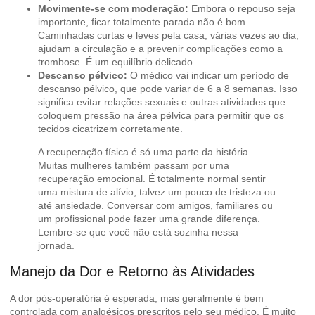
Movimente-se com moderação:
Embora o repouso seja
importante, ficar totalmente parada não é bom.
Caminhadas curtas e leves pela casa, várias vezes ao dia,
ajudam a circulação e a prevenir complicações como a
trombose. É um equilíbrio delicado.
Descanso pélvico:
O médico vai indicar um período de
descanso pélvico, que pode variar de 6 a 8 semanas. Isso
significa evitar relações sexuais e outras atividades que
coloquem pressão na área pélvica para permitir que os
tecidos cicatrizem corretamente.
A recuperação física é só uma parte da história.
Muitas mulheres também passam por uma
recuperação emocional. É totalmente normal sentir
uma mistura de alívio, talvez um pouco de tristeza ou
até ansiedade. Conversar com amigos, familiares ou
um profissional pode fazer uma grande diferença.
Lembre-se que você não está sozinha nessa
jornada.
Manejo da Dor e Retorno às Atividades
A dor pós-operatória é esperada, mas geralmente é bem
controlada com analgésicos prescritos pelo seu médico. É muito