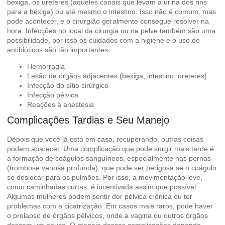
bexiga, os ureteres (aqueles canais que levam a urina dos rins
para a bexiga) ou até mesmo o intestino. Isso não é comum, mas
pode acontecer, e o cirurgião geralmente consegue resolver na
hora. Infecções no local da cirurgia ou na pelve também são uma
possibilidade, por isso os cuidados com a higiene e o uso de
antibióticos são tão importantes.
Hemorragia
Lesão de órgãos adjacentes (bexiga, intestino, ureteres)
Infecção do sítio cirúrgico
Infecção pélvica
Reações à anestesia
Complicações Tardias e Seu Manejo
Depois que você já está em casa, recuperando, outras coisas
podem aparecer. Uma complicação que pode surgir mais tarde é
a formação de coágulos sanguíneos, especialmente nas pernas
(trombose venosa profunda), que pode ser perigosa se o coágulo
se deslocar para os pulmões. Por isso, a movimentação leve,
como caminhadas curtas, é incentivada assim que possível.
Algumas mulheres podem sentir dor pélvica crônica ou ter
problemas com a cicatrização. Em casos mais raros, pode haver
o prolapso de órgãos pélvicos, onde a vagina ou outros órgãos