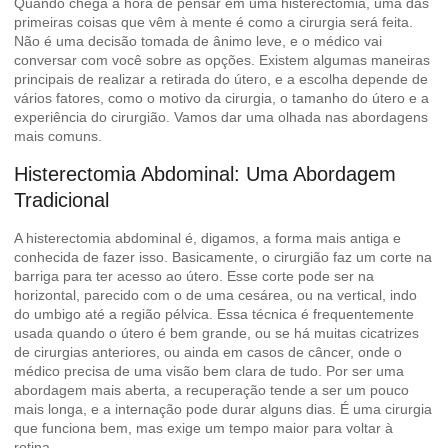
Quando chega a hora de pensar em uma histerectomia, uma das
primeiras coisas que vêm à mente é como a cirurgia será feita.
Não é uma decisão tomada de ânimo leve, e o médico vai
conversar com você sobre as opções. Existem algumas maneiras
principais de realizar a retirada do útero, e a escolha depende de
vários fatores, como o motivo da cirurgia, o tamanho do útero e a
experiência do cirurgião. Vamos dar uma olhada nas abordagens
mais comuns.
Histerectomia Abdominal: Uma Abordagem
Tradicional
A histerectomia abdominal é, digamos, a forma mais antiga e
conhecida de fazer isso. Basicamente, o cirurgião faz um corte na
barriga para ter acesso ao útero. Esse corte pode ser na
horizontal, parecido com o de uma cesárea, ou na vertical, indo
do umbigo até a região pélvica. Essa técnica é frequentemente
usada quando o útero é bem grande, ou se há muitas cicatrizes
de cirurgias anteriores, ou ainda em casos de câncer, onde o
médico precisa de uma visão bem clara de tudo. Por ser uma
abordagem mais aberta, a recuperação tende a ser um pouco
mais longa, e a internação pode durar alguns dias. É uma cirurgia
que funciona bem, mas exige um tempo maior para voltar à
rotina.