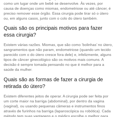
como um lugar onde um bebê se desenvolve. Às vezes, por
causa de doenças como miomas, endometriose ou até câncer, é
preciso remover esse órgão. Essa cirurgia pode tirar só o útero
ou, em alguns casos, junto com o colo do útero também.
Quais são os principais motivos para fazer
essa cirurgia?
Existem várias razões. Miomas, que são como ‘bolinhas’ no útero,
sangramentos que não param, endometriose (quando um tecido
parecido com o do útero cresce fora dele) e, infelizmente, alguns
tipos de câncer ginecológico são os motivos mais comuns. A
decisão é sempre tomada pensando no que é melhor para a
saúde da mulher.
Quais são as formas de fazer a cirurgia de
retirada do útero?
Existem diferentes jeitos de operar. A cirurgia pode ser feita por
um corte maior na barriga (abdominal), por dentro da vagina
(vaginal), ou usando pequenas câmeras e instrumentos finos
através de furinhos na barriga (laparoscópica ou robótica). Cada
método tem suas vantagens e o médico escolhe o melhor para