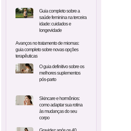
Guia completo sobre a
saúde feminina na terceira
idade: cuidados e
longevidade
Avanços no tratamento de miomas:
guia completo sobre novas opções
terapêuticas
O guia definitivo sobre os
melhores suplementos
pós-parto
Skincare e hormônios:
como adaptar sua rotina
às mudanças do seu
corpo
Gravidez após os 40