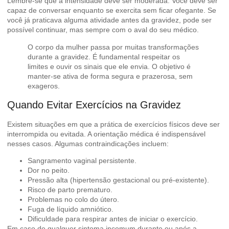
Lembre-se que a intensidade deve ser moderada. Você deve ser
capaz de conversar enquanto se exercita sem ficar ofegante. Se
você já praticava alguma atividade antes da gravidez, pode ser
possível continuar, mas sempre com o aval do seu médico.
O corpo da mulher passa por muitas transformações
durante a gravidez. É fundamental respeitar os
limites e ouvir os sinais que ele envia. O objetivo é
manter-se ativa de forma segura e prazerosa, sem
exageros.
Quando Evitar Exercícios na Gravidez
Existem situações em que a prática de exercícios físicos deve ser
interrompida ou evitada. A orientação médica é indispensável
nesses casos. Algumas contraindicações incluem:
Sangramento vaginal persistente.
Dor no peito.
Pressão alta (hipertensão gestacional ou pré-existente).
Risco de parto prematuro.
Problemas no colo do útero.
Fuga de líquido amniótico.
Dificuldade para respirar antes de iniciar o exercício.
Em caso de qualquer sintoma incomum durante ou após a