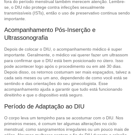
fora do período menstrual também merecem atenção. Lembre-
se, o DIU não protege contra infecções sexualmente
transmissíveis (ISTs), então o uso de preservativo continua sendo
importante.
Acompanhamento Pós-Inserção e
Ultrassonografia
Depois de colocar o DIU, o acompanhamento médico é super
importante. Geralmente, o médico vai querer fazer um ultrassom
para confirmar que o DIU está bem posicionado no útero. Isso
pode acontecer logo após o procedimento ou em até 30 dias.
Depois disso, os retornos costumam ser mais espaçados, talvez a
cada seis meses ou um ano, dependendo de como você está se
sentindo e das orientações do seu ginecologista. Esse
acompanhamento ajuda a garantir que tudo está funcionando
direitinho e que o dispositivo está seguro.
Período de Adaptação ao DIU
O corpo leva um tempinho para se acostumar com o DIU. Nos
primeiros meses, é comum ter algumas alterações no ciclo
menstrual, como sangramentos irregulares ou um pouco mais de
cólica. Algumas mulheres sentem o fio do DIU durante a relação