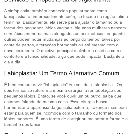
A ninfoplastia, também conhecida popularmente como
labioplastia, é um procedimento cirúrgico focado na região íntima
feminina. Basicamente, ela serve para ajustar o tamanho ou a
forma dos pequenos lábios vaginais. Algumas mulheres nascem
com lábios menores mais alongados ou assimétricos, enquanto
outras podem notar mudanças ao longo do tempo, talvez por
conta de partos, alterações hormonais ou até mesmo com o
envelhecimento. O objetivo principal é alinhar a estética com o
conforto e a funcionalidade, algo que pode impactar bastante o
dia a dia.
Labioplastia: Um Termo Alternativo Comum
É bem comum ouvir "labioplastia" em vez de "ninfoplastia". Os
dois termos se referem à mesma cirurgia: a remodelação dos
pequenos lábios. Então, se você ouvir um ou outro, saiba que
estamos falando da mesma coisa. Essa cirurgia busca
harmonizar a aparência da genitália externa, trazendo mais bem-
estar para quem se incomoda com o tamanho ou formato dos
lábios menores. É uma forma de
corrigir ou melhorar a forma e o
tamanho dos lábios
.