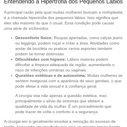
Entendendo a Hipertrofia dos Pequenos Lábios
A principal razão pela qual muitas mulheres buscam a ninfoplastia
é a chamada hipertrofia dos pequenos lábios. Isso significa que
eles são maiores do que o usual. Essa condição pode causar
uma série de incômodos:
Desconforto físico:
Roupas apertadas, como calças jeans
ou leggings, podem roçar e irritar a área. Atividades como
andar de bicicleta ou praticar certos esportes também
podem se tornar dolorosas.
Dificuldades com higiene:
Lábios maiores podem
dificultar a limpeza adequada da região, aumentando o
risco de infecções urinárias ou vaginais.
Questões estéticas e de autoestima:
Muitas mulheres se
sentem inseguras com a aparência de seus genitais, o que
pode afetar a vida sexual e a confiança geral.
A cirurgia visa não apenas a questão estética, mas
principalmente o alívio de sintomas que afetam a
qualidade de vida da mulher. É um procedimento que
pode trazer de volta o conforto e a segurança.
A cirurgia em si geralmente envolve a remoção do excesso de
tecido, buscando um resultado que seja ao mesmo tempo bonito